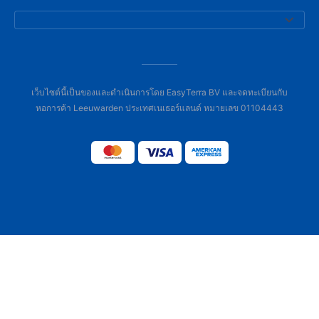
เว็บไซต์นี้เป็นของและดำเนินการโดย EasyTerra BV และจดทะเบียนกับ
หอการค้า Leeuwarden ประเทศเนเธอร์แลนด์ หมายเลข 01104443