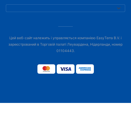
Цей веб-сайт належить і управляється компанією EasyTerra B.V. і
зареєстрований в Торговій палаті Леувардена, Нідерланди, номер
01104443.